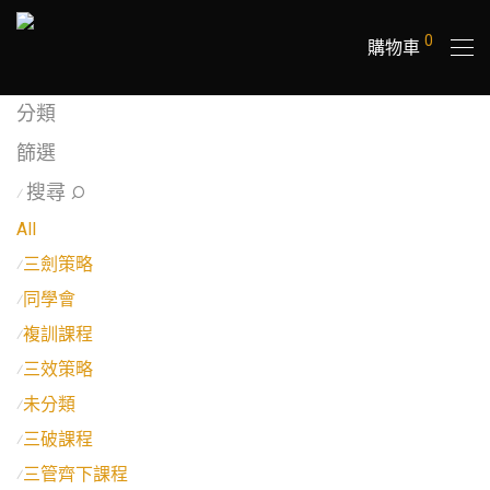
0
購物車
分類
篩選
搜尋
⁄
All
三劍策略
⁄
同學會
⁄
複訓課程
⁄
三效策略
⁄
未分類
⁄
三破課程
⁄
三管齊下課程
⁄