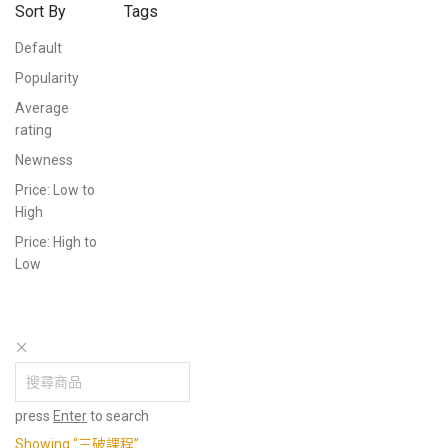
Sort By
Tags
Default
Popularity
Average
rating
Newness
Price: Low to
High
Price: High to
Low
press
Enter
to search
Showing
“三破課程”