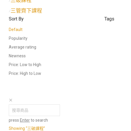
三破課程
⁄
三管齊下課程
⁄
Sort By
Tags
Default
Popularity
Average rating
Newness
Price: Low to High
Price: High to Low
press
Enter
to search
Showing
“三破課程”