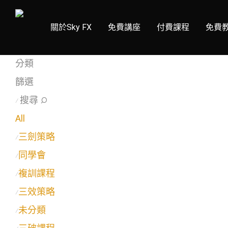
關於Sky FX
免費講座
付費課程
免費
分類
篩選
搜尋
⁄
All
三劍策略
⁄
同學會
⁄
複訓課程
⁄
三效策略
⁄
未分類
⁄