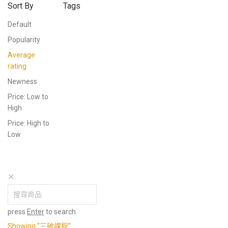
Sort By
Tags
Default
Popularity
Average
rating
Newness
Price: Low to
High
Price: High to
Low
press
Enter
to search
Showing
“三破課程”