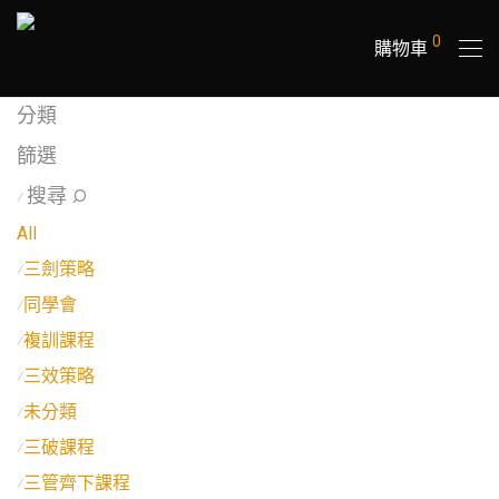
0
購物車
分類
篩選
搜尋
⁄
All
三劍策略
⁄
同學會
⁄
複訓課程
⁄
三效策略
⁄
未分類
⁄
三破課程
⁄
三管齊下課程
⁄